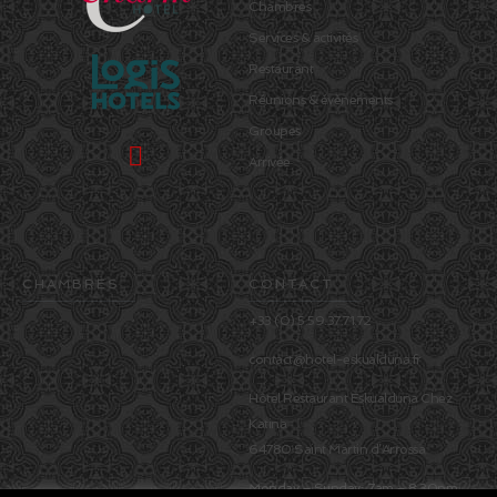
Chambres
Services & activités
Restaurant
Réunions & évènements
Groupes
Arrivée
CHAMBRES
CONTACT
+33 (0) 5.59.37.71.72
contact@hotel-eskualduna.fr
Hôtel Restaurant Eskualduna Chez
Katina
64780 Saint Martin d’Arrossa
Monday – Sunday: 7am – 8.30pm