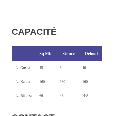
CAPACITÉ
Sq Mtr
Séance
Debout
La Goxoa
45
34
40
La Katina
160
180
160
La Bihotza
66
46
N/A