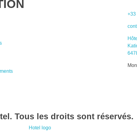
TION
+33 
cont
Hôt
s
Kati
6478
Mon
ements
l. Tous les droits sont réservés.